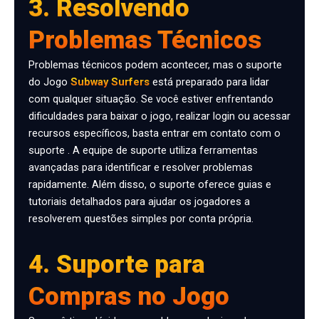
3. Resolvendo
Problemas Técnicos
Problemas técnicos podem acontecer, mas o suporte
do Jogo
Subway Surfers
está preparado para lidar
com qualquer situação. Se você estiver enfrentando
dificuldades para baixar o jogo, realizar login ou acessar
recursos específicos, basta entrar em contato com o
suporte . A equipe de suporte utiliza ferramentas
avançadas para identificar e resolver problemas
rapidamente. Além disso, o suporte oferece guias e
tutoriais detalhados para ajudar os jogadores a
resolverem questões simples por conta própria.
4. Suporte para
Compras no Jogo