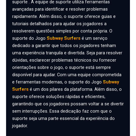
suporte . A equipe de suporte utiliza ferramentas
avançadas para identificar e resolver problemas
rapidamente. Além disso, o suporte oferece guias e
tutoriais detalhados para ajudar os jogadores a
resolverem questões simples por conta própria. O
suporte do Jogo
Subway Surfers
é um serviço
dedicado a garantir que todos os jogadores tenham
uma experiência tranquila e divertida. Seja para resolver
dúvidas, esclarecer problemas técnicos ou fornecer
orientações sobre o jogo, o suporte está sempre
disponível para ajudar. Com uma equipe comprometida
e ferramentas modernas, o suporte do Jogo
Subway
Surfers
é um dos pilares da plataforma. Além disso, o
suporte oferece soluções rápidas e eficientes,
garantindo que os jogadores possam voltar a se divertir
sem interrupções. Essa dedicação faz com que o
suporte seja uma parte essencial da experiência do
jogador.