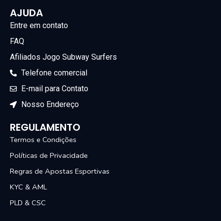
AJUDA
Entre em contato
FAQ
Afiliados Jogo Subway Surfers
Telefone comercial
E-mail para Contato
Nosso Endereço
REGULAMENTO
Termos e Condições
Políticas de Privacidade
Regras de Apostas Esportivas
KYC & AML
PLD & CSC