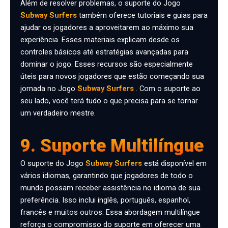
Além de resolver problemas, o suporte do Jogo
Subway Surfers
também oferece tutoriais e guias para
ajudar os jogadores a aproveitarem ao máximo sua
experiência. Esses materiais explicam desde os
controles básicos até estratégias avançadas para
dominar o jogo. Esses recursos são especialmente
úteis para novos jogadores que estão começando sua
jornada no Jogo
Subway Surfers
. Com o suporte ao
seu lado, você terá tudo o que precisa para se tornar
um verdadeiro mestre.
9. Suporte Multilíngue
O suporte do Jogo
Subway Surfers
está disponível em
vários idiomas, garantindo que jogadores de todo o
mundo possam receber assistência no idioma de sua
preferência. Isso inclui inglês, português, espanhol,
francês e muitos outros. Essa abordagem multilíngue
reforça o compromisso do suporte em oferecer uma